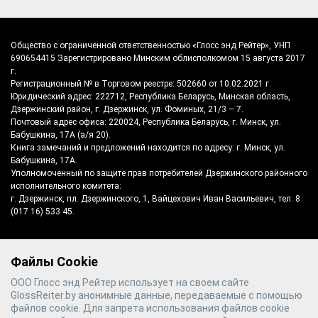
Общество с ограниченной ответственностью «Глосс энд Рейтер», УНП
690654415 Зарегистрировано Минским облисполкомом 15 августа 2017
г.
Регистрационный № в Торговом реестре: 502660 от 10.02.2021 г.
Юридический адрес: 222712, Республика Беларусь, Минская область,
Дзержинский район, г. Дзержинск, ул. Фоминых, 21/3 – 7.
Почтовый адрес офиса: 220024, Республика Беларусь, г. Минск, ул.
Бабушкина, 17А (а/я 20).
Книга замечаний и предложений находится по адресу: г. Минск, ул.
Бабушкина, 17А.
Уполномоченный по защите прав потребителей Дзержинского районного
исполнительного комитета:
г. Дзержинск, пл. Дзержинского, 1, Вайцехович Иван Васильевич, тел. 8
(017 16) 533 45.
Файлы Cookie
©
2026
Gloss & Reiter
- производитель
ООО Глосс энд Рейтер использует на своем сайте
полотенцесушителей №1 в Беларуси
GlossReiter.by анонимные данные, передаваемые с помощью
файлов cookie. Для запрета использования файлов cookie