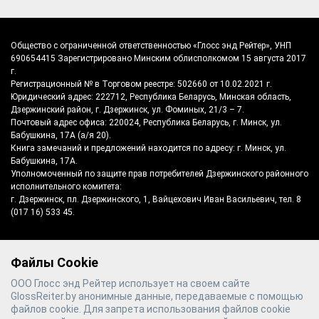
Общество с ограниченной ответственностью «Глосс энд Рейтер», УНП
690654415 Зарегистрировано Минским облисполкомом 15 августа 2017
г.
Регистрационный № в Торговом реестре: 502660 от 10.02.2021 г.
Юридический адрес: 222712, Республика Беларусь, Минская область,
Дзержинский район, г. Дзержинск, ул. Фоминых, 21/3 – 7.
Почтовый адрес офиса: 220024, Республика Беларусь, г. Минск, ул.
Бабушкина, 17А (а/я 20).
Книга замечаний и предложений находится по адресу: г. Минск, ул.
Бабушкина, 17А.
Уполномоченный по защите прав потребителей Дзержинского районного
исполнительного комитета:
г. Дзержинск, пл. Дзержинского, 1, Вайцехович Иван Васильевич, тел. 8
(017 16) 533 45.
Файлы Cookie
©
2026
Gloss & Reiter
- производитель
ООО Глосс энд Рейтер использует на своем сайте
полотенцесушителей №1 в Беларуси
GlossReiter.by анонимные данные, передаваемые с помощью
файлов cookie. Для запрета использования файлов cookie