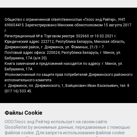
Общество с ограниченной ответственностью «Глосс энд Рейтер», УНП
690654415 Зарегистрировано Минским облисполкомом 15 августа 2017
г.
Регистрационный № в Торговом реестре: 502660 от 10.02.2021 г.
Юридический адрес: 222712, Республика Беларусь, Минская область,
Дзержинский район, г. Дзержинск, ул. Фоминых, 21/3 – 7.
Почтовый адрес офиса: 220024, Республика Беларусь, г. Минск, ул.
Бабушкина, 17А (а/я 20).
Книга замечаний и предложений находится по адресу: г. Минск, ул.
Бабушкина, 17А.
Уполномоченный по защите прав потребителей Дзержинского районного
исполнительного комитета:
г. Дзержинск, пл. Дзержинского, 1, Вайцехович Иван Васильевич, тел. 8
(017 16) 533 45.
Файлы Cookie
©
2026
Gloss & Reiter
- производитель
ООО Глосс энд Рейтер использует на своем сайте
полотенцесушителей №1 в Беларуси
GlossReiter.by анонимные данные, передаваемые с помощью
файлов cookie. Для запрета использования файлов cookie