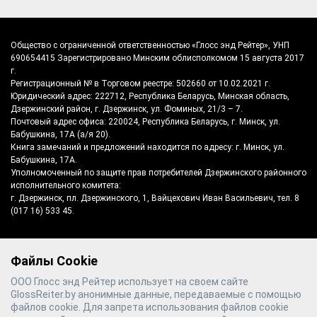
Общество с ограниченной ответственностью «Глосс энд Рейтер», УНП
690654415 Зарегистрировано Минским облисполкомом 15 августа 2017
г.
Регистрационный № в Торговом реестре: 502660 от 10.02.2021 г.
Юридический адрес: 222712, Республика Беларусь, Минская область,
Дзержинский район, г. Дзержинск, ул. Фоминых, 21/3 – 7.
Почтовый адрес офиса: 220024, Республика Беларусь, г. Минск, ул.
Бабушкина, 17А (а/я 20).
Книга замечаний и предложений находится по адресу: г. Минск, ул.
Бабушкина, 17А.
Уполномоченный по защите прав потребителей Дзержинского районного
исполнительного комитета:
г. Дзержинск, пл. Дзержинского, 1, Вайцехович Иван Васильевич, тел. 8
(017 16) 533 45.
Файлы Cookie
©
2026
Gloss & Reiter
- производитель
ООО Глосс энд Рейтер использует на своем сайте
полотенцесушителей №1 в Беларуси
GlossReiter.by анонимные данные, передаваемые с помощью
файлов cookie. Для запрета использования файлов cookie