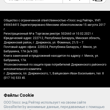
Общество с ограниченной ответственностью «Глосс энд Рейтер», УНП
690654415 Зарегистрировано Минским облисполкомом 15 августа 2017
г.
Регистрационный № в Торговом реестре: 502660 от 10.02.2021 г.
Юридический адрес: 222712, Республика Беларусь, Минская область,
Дзержинский район, г. Дзержинск, ул. Фоминых, 21/3 – 7.
Почтовый адрес офиса: 220024, Республика Беларусь, г. Минск, ул.
Бабушкина, 17А (а/я 20).
Книга замечаний и предложений находится по адресу: г. Минск, ул.
Бабушкина, 17А.
Уполномоченный по защите прав потребителей Дзержинского районного
исполнительного комитета:
г. Дзержинск, пл. Дзержинского, 1, Вайцехович Иван Васильевич, тел. 8
(017 16) 533 45.
Файлы Cookie
©
2026
Gloss & Reiter
- производитель
ООО Глосс энд Рейтер использует на своем сайте
полотенцесушителей №1 в Беларуси
GlossReiter.by анонимные данные, передаваемые с помощью