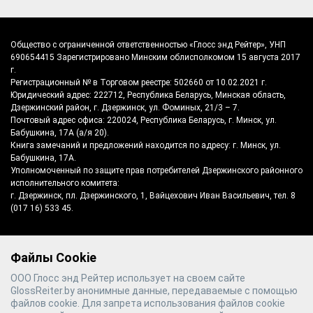
Общество с ограниченной ответственностью «Глосс энд Рейтер», УНП
690654415 Зарегистрировано Минским облисполкомом 15 августа 2017
г.
Регистрационный № в Торговом реестре: 502660 от 10.02.2021 г.
Юридический адрес: 222712, Республика Беларусь, Минская область,
Дзержинский район, г. Дзержинск, ул. Фоминых, 21/3 – 7.
Почтовый адрес офиса: 220024, Республика Беларусь, г. Минск, ул.
Бабушкина, 17А (а/я 20).
Книга замечаний и предложений находится по адресу: г. Минск, ул.
Бабушкина, 17А.
Уполномоченный по защите прав потребителей Дзержинского районного
исполнительного комитета:
г. Дзержинск, пл. Дзержинского, 1, Вайцехович Иван Васильевич, тел. 8
(017 16) 533 45.
Файлы Cookie
©
2026
Gloss & Reiter
- производитель
ООО Глосс энд Рейтер использует на своем сайте
полотенцесушителей №1 в Беларуси
GlossReiter.by анонимные данные, передаваемые с помощью
файлов cookie. Для запрета использования файлов cookie