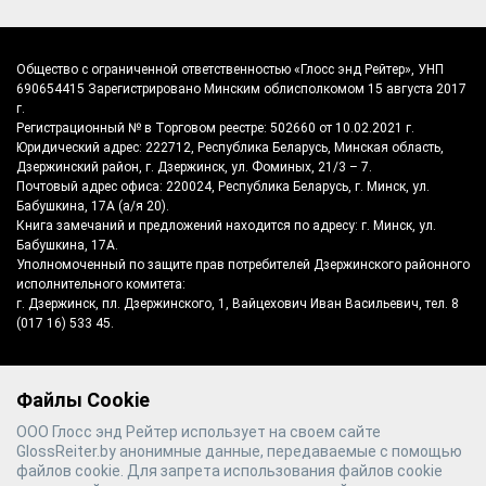
Общество с ограниченной ответственностью «Глосс энд Рейтер», УНП
690654415 Зарегистрировано Минским облисполкомом 15 августа 2017
г.
Регистрационный № в Торговом реестре: 502660 от 10.02.2021 г.
Юридический адрес: 222712, Республика Беларусь, Минская область,
Дзержинский район, г. Дзержинск, ул. Фоминых, 21/3 – 7.
Почтовый адрес офиса: 220024, Республика Беларусь, г. Минск, ул.
Бабушкина, 17А (а/я 20).
Книга замечаний и предложений находится по адресу: г. Минск, ул.
Бабушкина, 17А.
Уполномоченный по защите прав потребителей Дзержинского районного
исполнительного комитета:
г. Дзержинск, пл. Дзержинского, 1, Вайцехович Иван Васильевич, тел. 8
(017 16) 533 45.
Файлы Cookie
©
2026
Gloss & Reiter
- производитель
ООО Глосс энд Рейтер использует на своем сайте
полотенцесушителей №1 в Беларуси
GlossReiter.by анонимные данные, передаваемые с помощью
файлов cookie. Для запрета использования файлов cookie