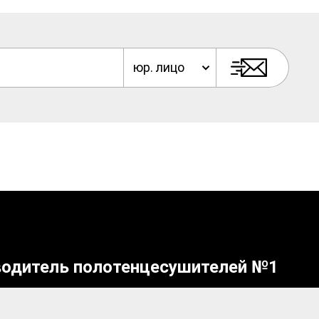
юр. лицо
водитель полотенцесушителей №1
щений покупателей о нарушении их прав, предусмотренных