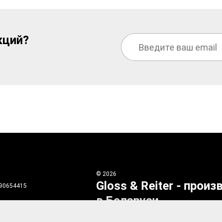
кций?
©
2026
Gloss & Reiter
- произ
690654415
в Беларуси
зержинский район, г.
Ответственное лицо при рассмотрении обра