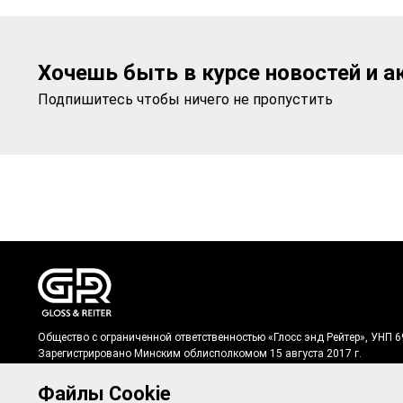
Хочешь быть в курсе новостей и а
Подпишитесь чтобы ничего не пропустить
Общество с ограниченной ответственностью «Глосс энд Рейтер», УНП 
Зарегистрировано Минским облисполкомом 15 августа 2017 г.
Регистрационный № в Торговом реестре: 502660 от 10.02.2021 г.
Юридический адрес: 222712, Республика Беларусь, Минская область, Д
Файлы Cookie
Дзержинск, ул. Фоминых, 21/3 – 7.