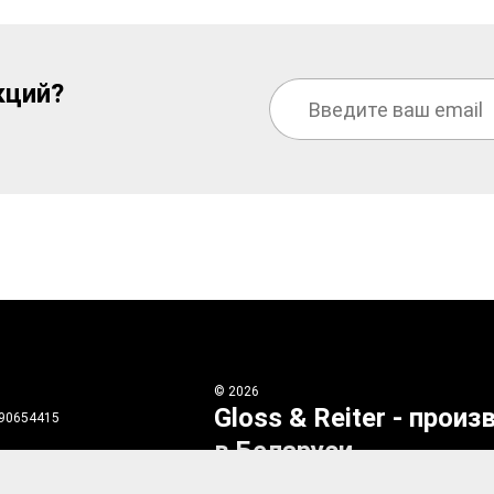
кций?
©
2026
Gloss & Reiter
- произ
690654415
в Беларуси
зержинский район, г.