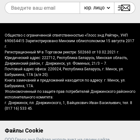
юр. лицо
Общество с ограниченной ответственностью «Глосс энд Рейтер», УНП
690654415 Зарегистрировано Минским облисполкомом 15 августа 2017
г.
Регистрационный № в Торговом реестре: 502660 от 10.02.2021 г.
Юридический адрес: 222712, Республика Беларусь, Минская область,
Дзержинский район, г. Дзержинск, ул. Фоминых, 21/3 – 7.
Почтовый адрес офиса: 220024, Республика Беларусь, г. Минск, ул.
Бабушкина, 17А (а/я 20).
Книга замечаний и предложений находится по адресу: г. Минск, ул.
Бабушкина, 17А.
Уполномоченный по защите прав потребителей Дзержинского районного
исполнительного комитета:
г. Дзержинск, пл. Дзержинского, 1, Вайцехович Иван Васильевич, тел. 8
(017 16) 533 45.
Файлы Cookie
©
2026
Gloss & Reiter
- производитель
ООО Глосс энд Рейтер использует на своем сайте