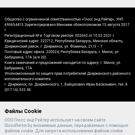
Общество с ограниченной ответственностью «Глосс энд Рейтер», УНП
690654415 Зарегистрировано Минским облисполкомом 15 августа 2017
г.
Регистрационный № в Торговом реестре: 502660 от 10.02.2021 г.
Юридический адрес: 222712, Республика Беларусь, Минская область,
Дзержинский район, г. Дзержинск, ул. Фоминых, 21/3 – 7.
Почтовый адрес офиса: 220024, Республика Беларусь, г. Минск, ул.
Бабушкина, 17А (а/я 20).
Книга замечаний и предложений находится по адресу: г. Минск, ул.
Бабушкина, 17А.
Уполномоченный по защите прав потребителей Дзержинского районного
исполнительного комитета:
г. Дзержинск, пл. Дзержинского, 1, Вайцехович Иван Васильевич, тел. 8
(017 16) 533 45.
Файлы Cookie
©
2026
Gloss & Reiter
- производитель
ООО Глосс энд Рейтер использует на своем сайте
полотенцесушителей №1 в Беларуси
GlossReiter.by анонимные данные, передаваемые с помощью
файлов cookie. Для запрета использования файлов cookie