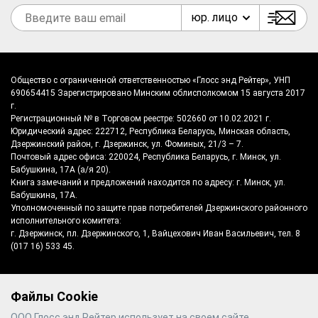
юр. лицо
Общество с ограниченной ответственностью «Глосс энд Рейтер», УНП
690654415 Зарегистрировано Минским облисполкомом 15 августа 2017
г.
Регистрационный № в Торговом реестре: 502660 от 10.02.2021 г.
Юридический адрес: 222712, Республика Беларусь, Минская область,
Дзержинский район, г. Дзержинск, ул. Фоминых, 21/3 – 7.
Почтовый адрес офиса: 220024, Республика Беларусь, г. Минск, ул.
Бабушкина, 17А (а/я 20).
Книга замечаний и предложений находится по адресу: г. Минск, ул.
Бабушкина, 17А.
Уполномоченный по защите прав потребителей Дзержинского районного
исполнительного комитета:
г. Дзержинск, пл. Дзержинского, 1, Вайцехович Иван Васильевич, тел. 8
(017 16) 533 45.
Файлы Cookie
©
2026
Gloss & Reiter
- производитель
ООО Глосс энд Рейтер использует на своем сайте