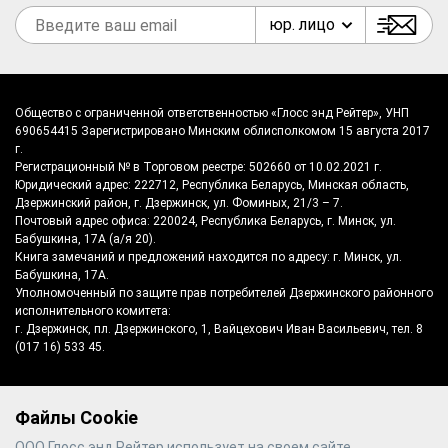
юр. лицо
Общество с ограниченной ответственностью «Глосс энд Рейтер», УНП
690654415 Зарегистрировано Минским облисполкомом 15 августа 2017
г.
Регистрационный № в Торговом реестре: 502660 от 10.02.2021 г.
Юридический адрес: 222712, Республика Беларусь, Минская область,
Дзержинский район, г. Дзержинск, ул. Фоминых, 21/3 – 7.
Почтовый адрес офиса: 220024, Республика Беларусь, г. Минск, ул.
Бабушкина, 17А (а/я 20).
Книга замечаний и предложений находится по адресу: г. Минск, ул.
Бабушкина, 17А.
Уполномоченный по защите прав потребителей Дзержинского районного
исполнительного комитета:
г. Дзержинск, пл. Дзержинского, 1, Вайцехович Иван Васильевич, тел. 8
(017 16) 533 45.
Файлы Cookie
©
2026
Gloss & Reiter
- производитель
ООО Глосс энд Рейтер использует на своем сайте