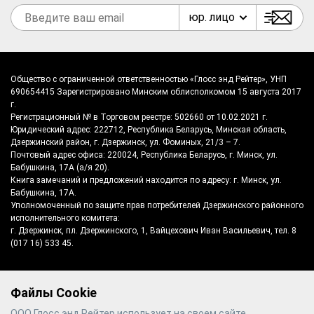
юр. лицо
Общество с ограниченной ответственностью «Глосс энд Рейтер», УНП
690654415 Зарегистрировано Минским облисполкомом 15 августа 2017
г.
Регистрационный № в Торговом реестре: 502660 от 10.02.2021 г.
Юридический адрес: 222712, Республика Беларусь, Минская область,
Дзержинский район, г. Дзержинск, ул. Фоминых, 21/3 – 7.
Почтовый адрес офиса: 220024, Республика Беларусь, г. Минск, ул.
Бабушкина, 17А (а/я 20).
Книга замечаний и предложений находится по адресу: г. Минск, ул.
Бабушкина, 17А.
Уполномоченный по защите прав потребителей Дзержинского районного
исполнительного комитета:
г. Дзержинск, пл. Дзержинского, 1, Вайцехович Иван Васильевич, тел. 8
(017 16) 533 45.
Файлы Cookie
©
2026
Gloss & Reiter
- производитель
ООО Глосс энд Рейтер использует на своем сайте