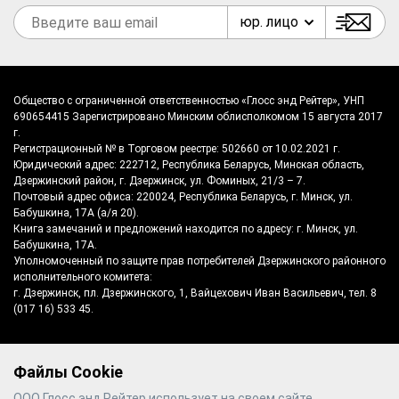
юр. лицо
Общество с ограниченной ответственностью «Глосс энд Рейтер», УНП
690654415 Зарегистрировано Минским облисполкомом 15 августа 2017
г.
Регистрационный № в Торговом реестре: 502660 от 10.02.2021 г.
Юридический адрес: 222712, Республика Беларусь, Минская область,
Дзержинский район, г. Дзержинск, ул. Фоминых, 21/3 – 7.
Почтовый адрес офиса: 220024, Республика Беларусь, г. Минск, ул.
Бабушкина, 17А (а/я 20).
Книга замечаний и предложений находится по адресу: г. Минск, ул.
Бабушкина, 17А.
Уполномоченный по защите прав потребителей Дзержинского районного
исполнительного комитета:
г. Дзержинск, пл. Дзержинского, 1, Вайцехович Иван Васильевич, тел. 8
(017 16) 533 45.
Файлы Cookie
©
2026
Gloss & Reiter
- производитель
ООО Глосс энд Рейтер использует на своем сайте