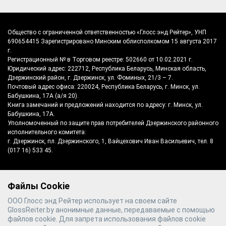
Общество с ограниченной ответственностью «Глосс энд Рейтер», УНП
690654415 Зарегистрировано Минским облисполкомом 15 августа 2017
г.
Регистрационный № в Торговом реестре: 502660 от 10.02.2021 г.
Юридический адрес: 222712, Республика Беларусь, Минская область,
Дзержинский район, г. Дзержинск, ул. Фоминых, 21/3 – 7.
Почтовый адрес офиса: 220024, Республика Беларусь, г. Минск, ул.
Бабушкина, 17А (а/я 20).
Книга замечаний и предложений находится по адресу: г. Минск, ул.
Бабушкина, 17А.
Уполномоченный по защите прав потребителей Дзержинского районного
исполнительного комитета:
г. Дзержинск, пл. Дзержинского, 1, Вайцехович Иван Васильевич, тел. 8
(017 16) 533 45.
Файлы Cookie
©
2026
Gloss & Reiter
- производитель
ООО Глосс энд Рейтер использует на своем сайте
полотенцесушителей №1 в Беларуси
GlossReiter.by анонимные данные, передаваемые с помощью
файлов cookie. Для запрета использования файлов cookie